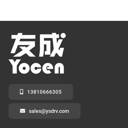
13810666305
sales@ysdrv.com