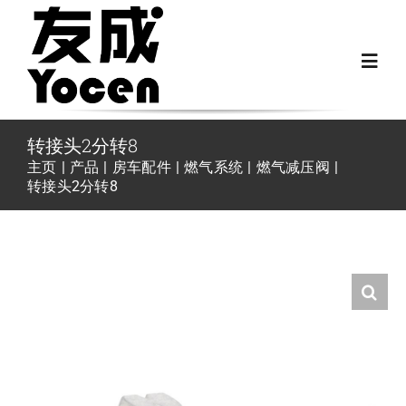
跳
过
Toggl
内
Navig
容
首页
转接头2分转8
主页
产品
房车配件
燃气系统
燃气减压阀
转接头2分转8
关于我们
越野房车配件
房车配件
Fiat Ducato零件