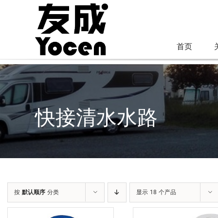
跳
过
内
首页
容
快接清水水路
按
默认顺序
分类
显示 18 个产品