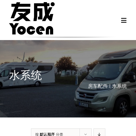
跳
过
Toggl
内
Navig
容
首页
关于我们
水系统
越野房车配件
房车配件
水系统
房车配件
Fiat Ducato零件
按
默认顺序
分类