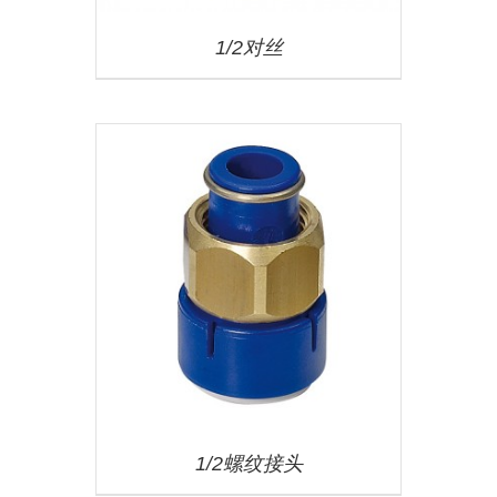
1/2对丝
1/2螺纹接头