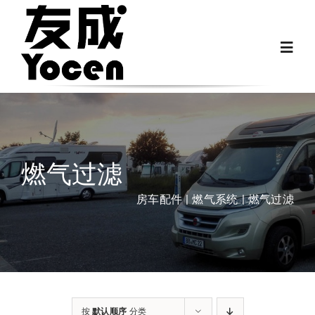
跳
过
Toggl
内
Navig
容
首页
关于我们
燃气过滤
越野房车配件
房车配件
燃气系统
燃气过滤
房车配件
Fiat Ducato零件
按
默认顺序
分类