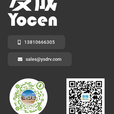
13810666305
sales@ysdrv.com