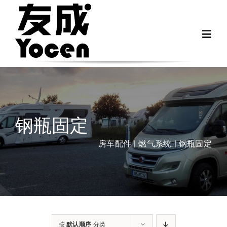
跳
过
Toggl
内
Navig
容
首页
关于我们
钢瓶固定
越野房车配件
房车配件
燃气系统
钢瓶固定
房车配件
Fiat Ducato零件
按
默认顺序
分类