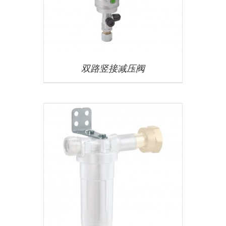
双路竖接减压阀