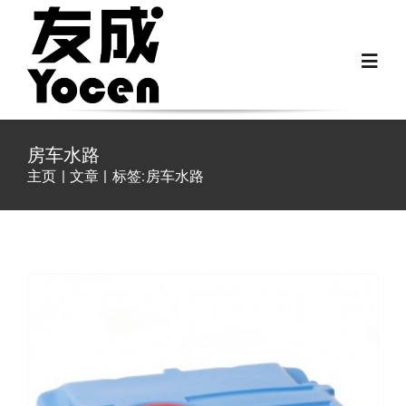
跳
过
Toggl
内
Navig
容
首页
房车水路
主页
文章
标签:
房车水路
关于我们
越野房车配件
房车配件
Fiat Ducato零件