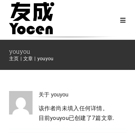
跳
过
Toggl
内
Navig
容
首页
youyou
主页
文章
youyou
关于我们
越野房车配件
关于
youyou
房车配件
该作者尚未填入任何详情。
目前youyou已创建了7篇文章.
Fiat Ducato零件