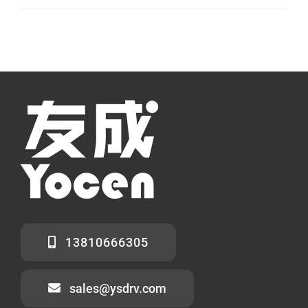
13810666305
sales@ysdrv.com