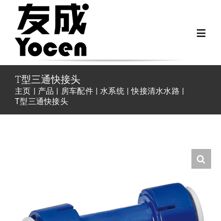
跳
过
Toggl
内
Navig
容
首页
T型三通快接头
主页
产品
房车配件
水系统
快接清水水路
T型三通快接头
关于我们
越野房车配件
房车配件
Fiat Ducato零件