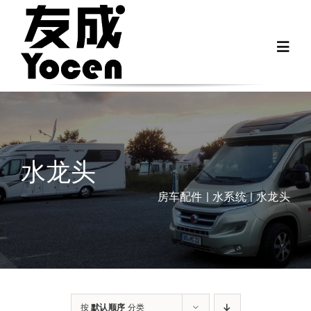
跳
过
Toggl
内
Navig
容
首页
关于我们
水龙头
越野房车配件
房车配件
水系统
水龙头
房车配件
Fiat Ducato零件
按
默认顺序
分类