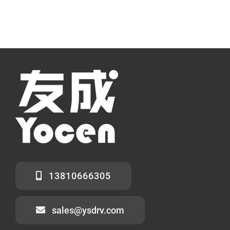
13810666305
sales@ysdrv.com