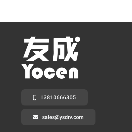
13810666305
sales@ysdrv.com