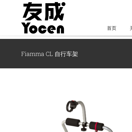
跳
过
内
首页
容
Fiamma CL 自行车架