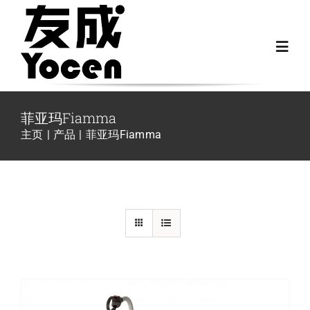
跳
过
Toggl
内
Navig
容
首页
菲亚玛Fiamma
主页
产品
菲亚玛Fiamma
关于我们
/
详情
越野房车配件
房车配件
Fiat Ducato零件