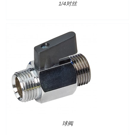
1/4对丝
球阀