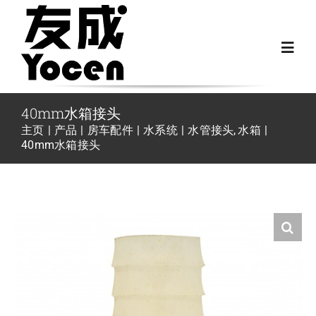
跳
过
Toggl
内
Navig
容
首页
40mm水箱接头
主页
产品
房车配件
水系统
水管接头
水箱
40mm水箱接头
关于我们
越野房车配件
房车配件
Fiat Ducato零件