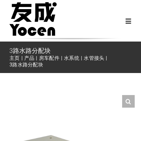
跳
过
Toggl
内
Navig
容
首页
3路水路分配块
主页
产品
房车配件
水系统
水管接头
3路水路分配块
关于我们
越野房车配件
房车配件
Fiat Ducato零件