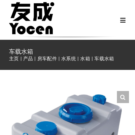
跳
过
Toggl
内
Navig
容
首页
车载水箱
主页
产品
房车配件
水系统
水箱
车载水箱
关于我们
越野房车配件
房车配件
Fiat Ducato零件