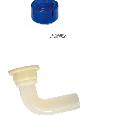
详情
止回阀2