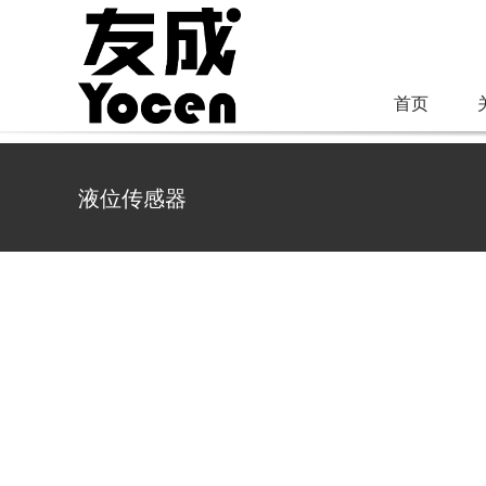
跳
过
内
首页
容
液位传感器