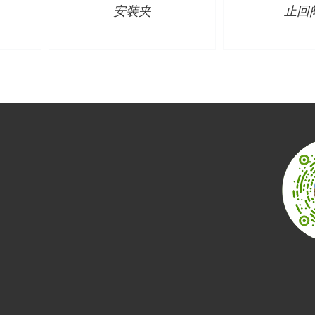
安装夹
止回