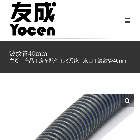
跳
过
Toggl
内
Navig
容
首页
波纹管40mm
主页
产品
房车配件
水系统
水口
波纹管40mm
关于我们
越野房车配件
房车配件
Fiat Ducato零件