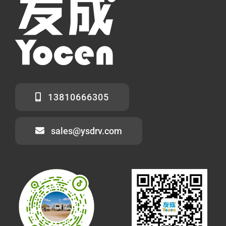
13810666305
sales@ysdrv.com