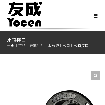
跳
过
Toggl
内
Navig
容
首页
水箱接口
主页
产品
房车配件
水系统
水口
水箱接口
关于我们
越野房车配件
房车配件
Fiat Ducato零件