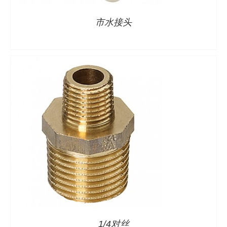
市水接头
1/4对丝