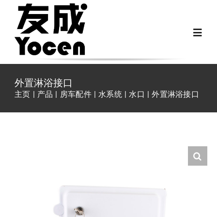
跳
过
Toggl
内
Navig
容
首页
外置淋浴接口
主页
产品
房车配件
水系统
水口
外置淋浴接口
关于我们
越野房车配件
房车配件
Fiat Ducato零件