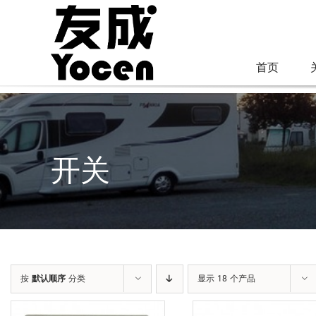
跳
过
内
首页
容
开关
按
默认顺序
分类
显示 18 个产品