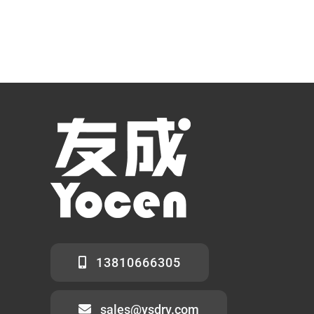
13810666305
sales@ysdrv.com