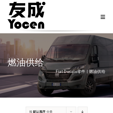
跳
过
Toggl
内
Navig
容
首页
关于我们
燃油供给
越野房车配件
Fiat Ducato零件
燃油供给
房车配件
Fiat Ducato零件
按
默认顺序
分类