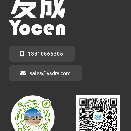
13810666305
sales@ysdrv.com