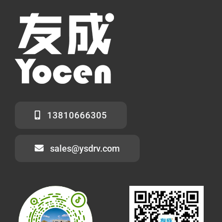
13810666305
sales@ysdrv.com