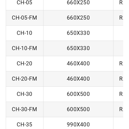
CH-05
660X250
RA/
CH-05-FM
660X250
RA/
CH-10
650X330
R
CH-10-FM
650X330
R
CH-20
460X400
RA/
CH-20-FM
460X400
RA/
CH-30
600X500
RA/
CH-30-FM
600X500
RA/
CH-35
990X400
R