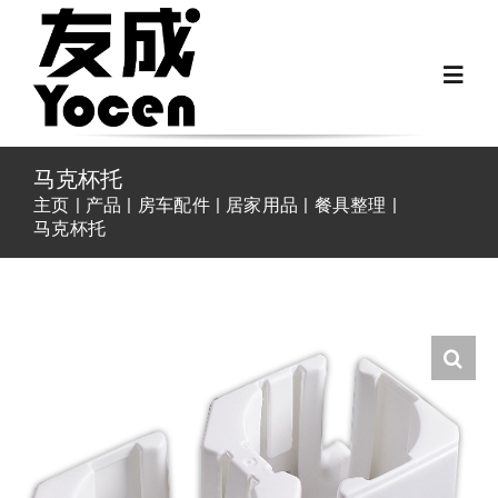
跳
过
Toggl
内
Navig
容
首页
马克杯托
主页
产品
房车配件
居家用品
餐具整理
马克杯托
关于我们
越野房车配件
房车配件
Fiat Ducato零件