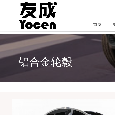
跳
过
内
首页
容
铝合金轮毂