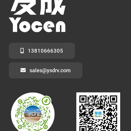
13810666305
sales@ysdrv.com