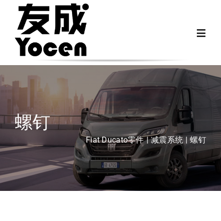
跳
过
Toggl
内
Navig
容
首页
关于我们
螺钉
越野房车配件
Fiat Ducato零件
减震系统
螺钉
房车配件
Fiat Ducato零件