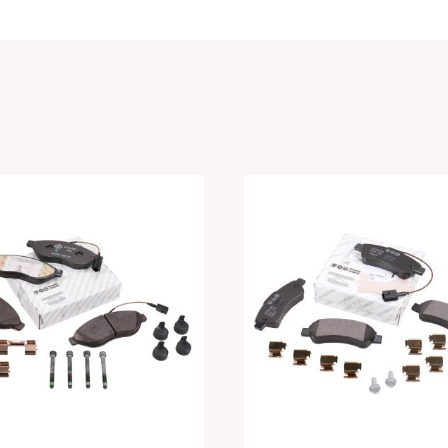
原厂杜卡托Ducato前
菲亚特原厂杜卡托Duc
刹车片
刹车片