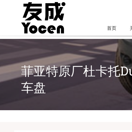
跳
过
内
首页
容
菲亚特原厂杜卡托Du
车盘