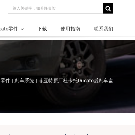
搜
索：
ucato零件
下载
使用指南
联系我们
to零件
刹车系统
菲亚特原厂杜卡托Ducato后刹车盘