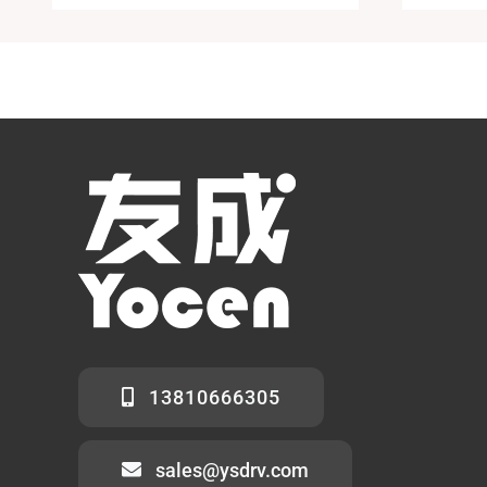
13810666305
sales@ysdrv.com