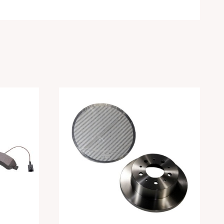
ato后
菲亚特原厂杜卡托Ducato前
刹车盘