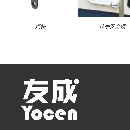
挡块
扶手安全锁