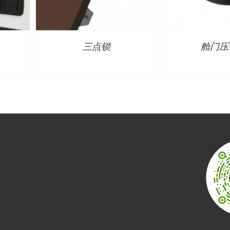
三点锁
舱门压