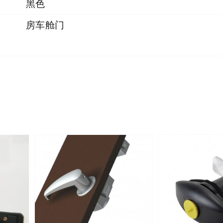
黑色
房车舱门
详情
详