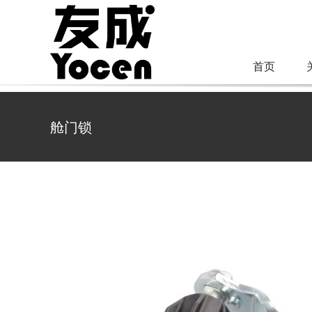
跳
过
内
首页
容
舱门锁