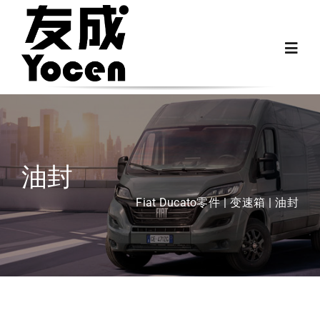
跳
过
Toggl
内
Navig
容
首页
关于我们
油封
越野房车配件
Fiat Ducato零件
变速箱
油封
房车配件
Fiat Ducato零件