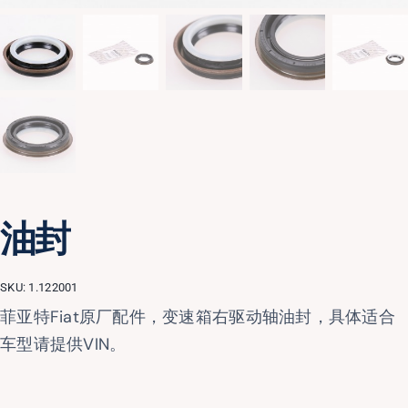
油封
SKU:
1.122001
菲亚特Fiat原厂配件，变速箱右驱动轴油封，具体适合
车型请提供VIN。