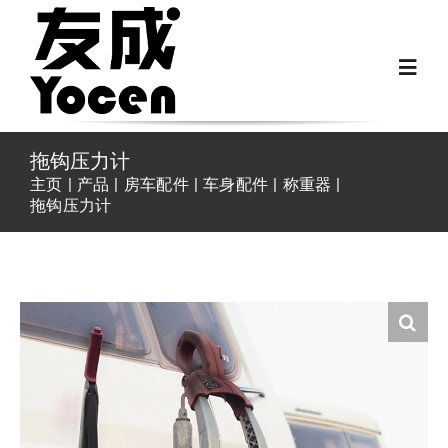
跳
过
Toggl
内
Navig
容
首页
拖钩压力计
主页
产品
房车配件
车身配件
称重器
拖钩压力计
关于我们
越野房车配件
房车配件
Fiat Ducato零件