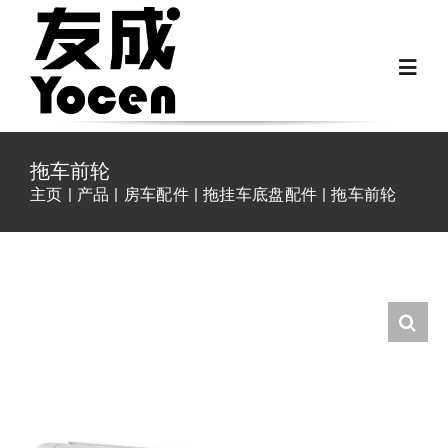
跳
过
Toggl
内
Navig
容
首页
拖车前轮
主页
产品
房车配件
拖挂车底盘配件
拖车前轮
关于我们
越野房车配件
房车配件
Fiat Ducato零件