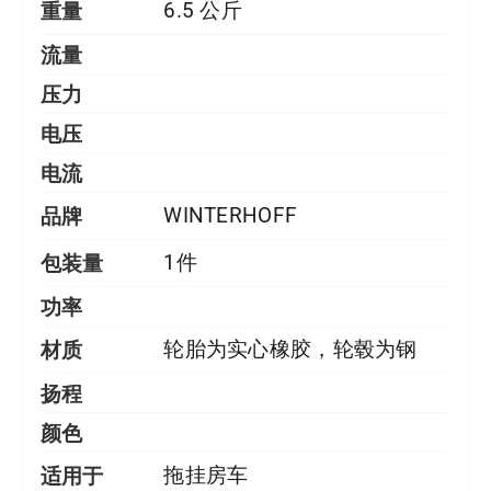
重量
6.5 公斤
流量
压力
电压
电流
品牌
WINTERHOFF
包装量
1件
功率
材质
轮胎为实心橡胶，轮毂为钢
扬程
颜色
适用于
拖挂房车