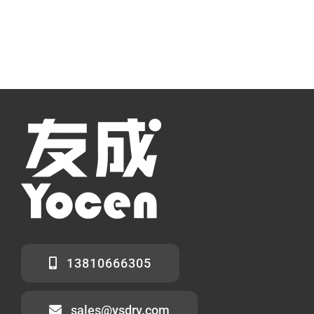
13810666305
sales@ysdrv.com