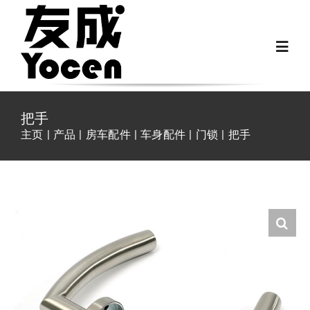
跳
过
Toggl
内
Navig
容
首页
把手
主页
产品
房车配件
车身配件
门锁
把手
关于我们
越野房车配件
房车配件
Fiat Ducato零件