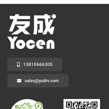
13810666305
sales@ysdrv.com