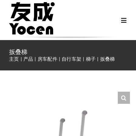
跳
过
Toggl
内
Navig
容
首页
扳叠梯
主页
产品
房车配件
自行车架
梯子
扳叠梯
关于我们
越野房车配件
房车配件
Fiat Ducato零件