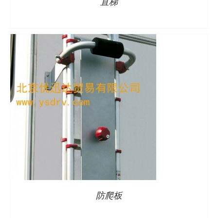
直梯
防爬板