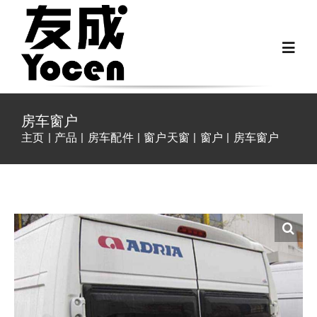
跳
过
Toggl
内
Navig
容
首页
房车窗户
主页
产品
房车配件
窗户天窗
窗户
房车窗户
关于我们
越野房车配件
房车配件
Fiat Ducato零件