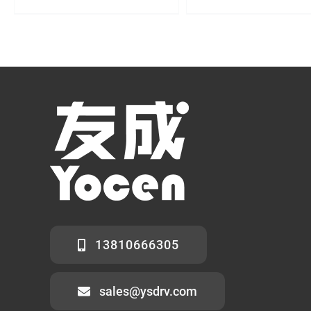
13810666305
sales@ysdrv.com