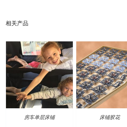
详情
详情
相关产品
房车单层床铺
床铺胶花