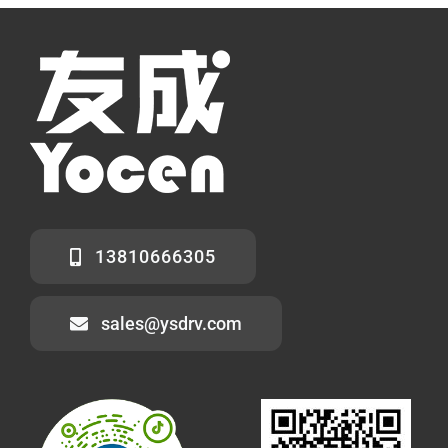
13810666305
sales@ysdrv.com