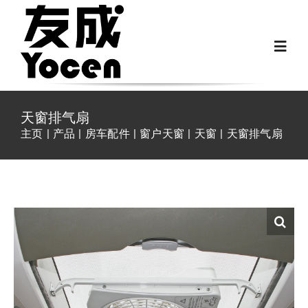
跳
过
Toggl
内
Navig
容
首页
天窗排气扇
主页
产品
房车配件
窗户天窗
天窗
天窗排气扇
关于我们
越野房车配件
房车配件
Fiat Ducato零件