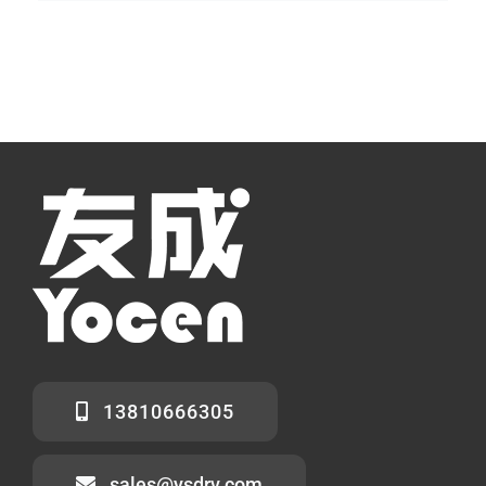
13810666305
sales@ysdrv.com