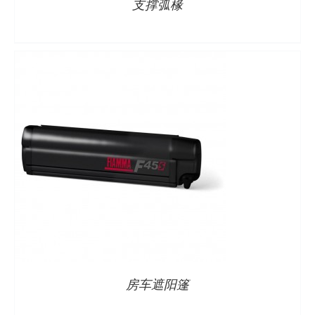
支撑弧椽
详情
房车遮阳篷