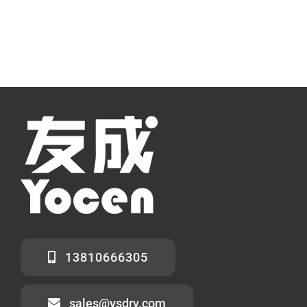
13810666305
sales@ysdrv.com