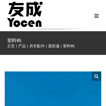
跳
过
Toggl
内
Navig
容
首页
塑料钩
主页
产品
房车配件
遮阳篷
塑料钩
关于我们
越野房车配件
房车配件
Fiat Ducato零件