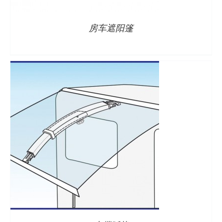
房车遮阳篷
详情