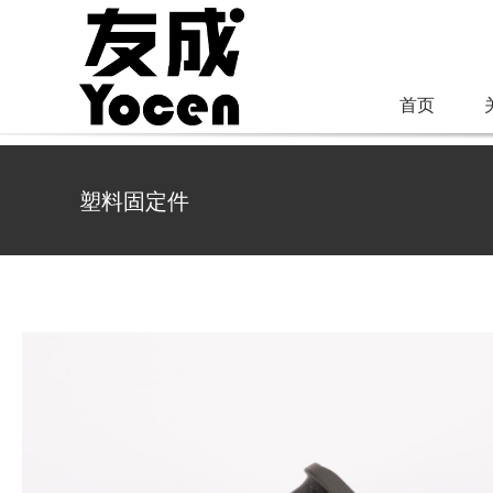
跳
过
内
首页
容
塑料固定件