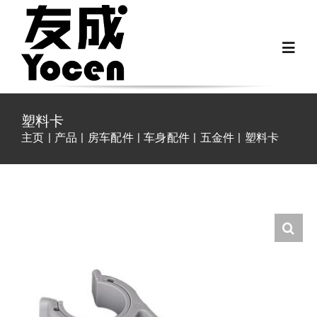
跳
过
Toggl
内
Navig
容
首页
塑料卡
主页
产品
房车配件
车身配件
五金件
塑料卡
关于我们
越野房车配件
房车配件
Fiat Ducato零件