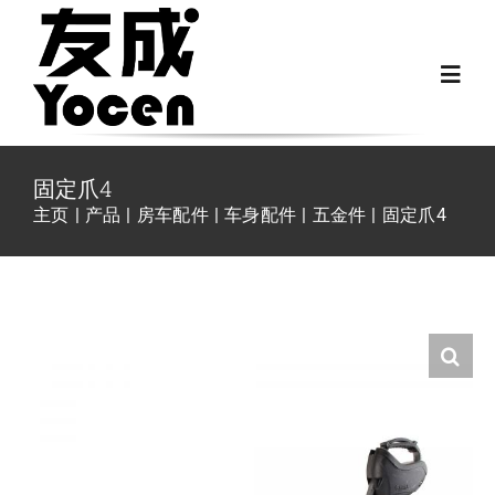
跳
过
Toggl
内
Navig
容
首页
固定爪4
主页
产品
房车配件
车身配件
五金件
固定爪4
关于我们
越野房车配件
房车配件
Fiat Ducato零件