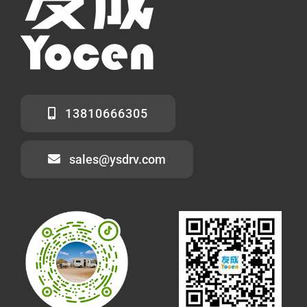
13810666305
sales@ysdrv.com