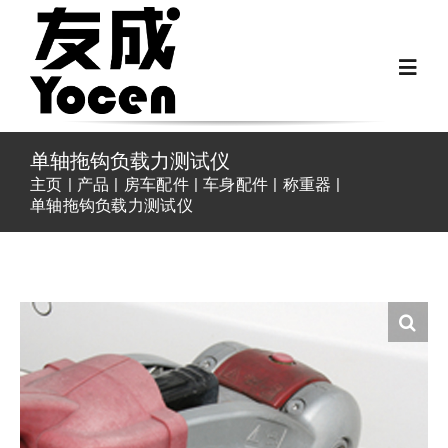
跳
过
Toggl
内
Navig
容
首页
单轴拖钩负载力测试仪
主页
产品
房车配件
车身配件
称重器
单轴拖钩负载力测试仪
关于我们
越野房车配件
房车配件
Fiat Ducato零件