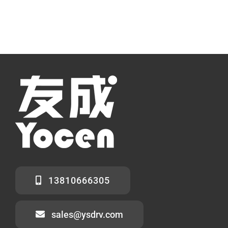
13810666305
sales@ysdrv.com