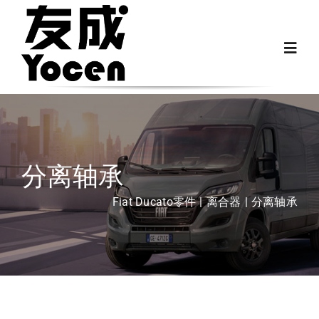
跳
过
Toggl
内
Navig
容
首页
关于我们
分离轴承
越野房车配件
Fiat Ducato零件
离合器
分离轴承
房车配件
Fiat Ducato零件