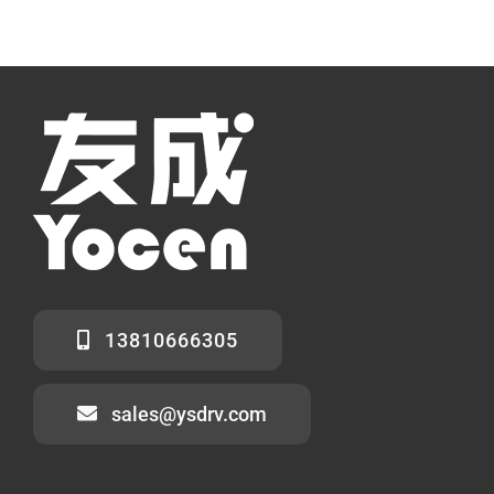
13810666305
sales@ysdrv.com