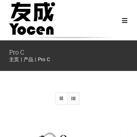
跳
过
Toggl
内
Navig
容
首页
Pro C
主页
产品
Pro C
关于我们
详情
越野房车配件
房车配件
Fiat Ducato零件