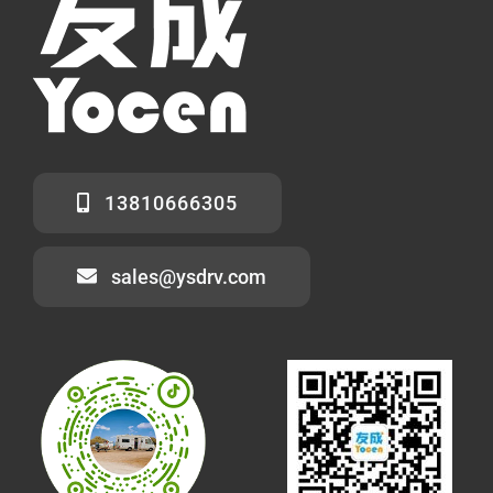
13810666305
sales@ysdrv.com