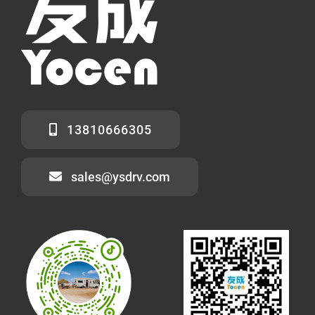
13810666305
sales@ysdrv.com