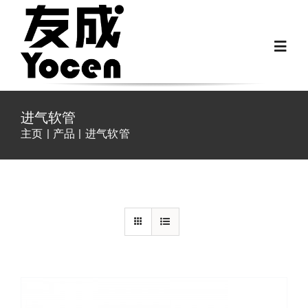
跳
过
Toggl
内
Navig
容
首页
进气软管
主页
产品
进气软管
关于我们
详情
越野房车配件
房车配件
Fiat Ducato零件