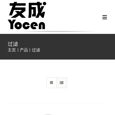
跳
过
Toggl
内
Navig
容
首页
过滤
主页
产品
过滤
关于我们
详情
越野房车配件
房车配件
Fiat Ducato零件