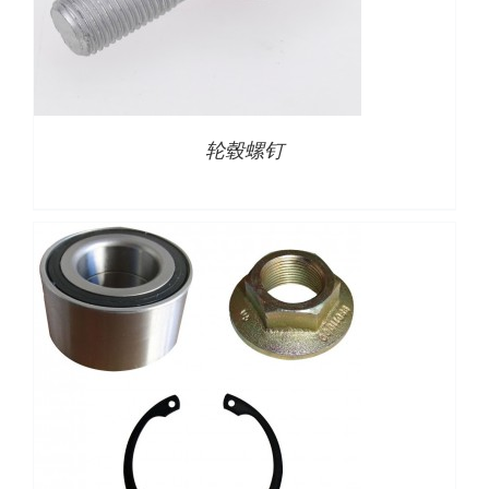
详情
轮毂螺钉