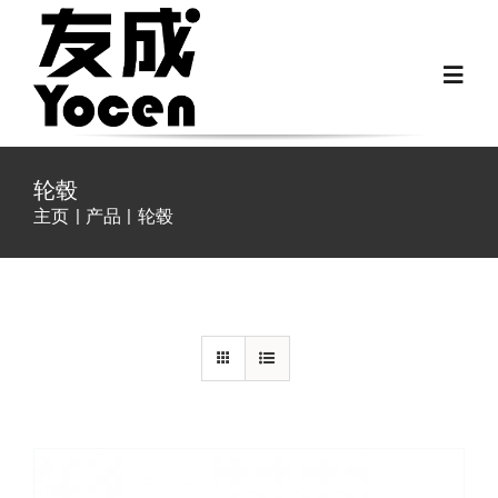
跳
过
Toggl
内
Navig
容
首页
轮毂
主页
产品
轮毂
关于我们
详情
越野房车配件
房车配件
Fiat Ducato零件