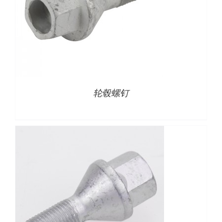
详情
轮毂螺钉