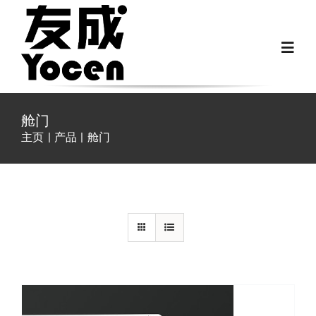
跳
过
Toggl
内
Navig
容
首页
舱门
主页
产品
舱门
关于我们
详情
越野房车配件
房车配件
Fiat Ducato零件