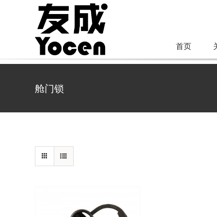
跳
过
内
首页
容
舱门锁
详情